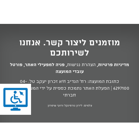
מוזמנים ליצור קשר. אנחנו
לשירותכם
מדיניות פרטיות
,
הצהרת נגישות
,
פניה למפעילי האתר
,
פורטל
עובדי המועצה
כתובת המועצה: רח' הנדיב 11א זכרון יעקב טל.
04-
6297100
| הפעלת האתר נתמכת כספית על ידי המשרד לשוויון
חברתי
צלמים: לירון גורפינקל ורועי שימרון