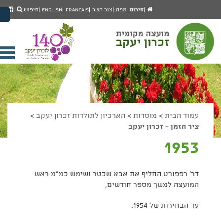
יפוש
חיפוש
עמוד
לעמ
חירום
מפה
צור קשר
Francais
English
חיפוש
מעבר לתוכן העמוד
הבית
הפיי
מעבר לתפריט ראשי
של
הגדל גודל פונט
מוע
זכרו
הקטן גודל פונט
יעק
מצב ניגודיות גבוהה
פתי
מצב ניגודיות נמוכה
תפר
הצג קישורים
הצהרת נגישות
ניי
עמוד הבית
>
מוסדות
>
הארכיון לתולדות זכרון יעקב
>
ציר הזמן - זכרון יעקב
1953
דר' רפפורט החליף את אבא שכטר ושימש כמ"מ ראש
המועצה למשך מספר חודשים,
עד הבחירות של 1954.