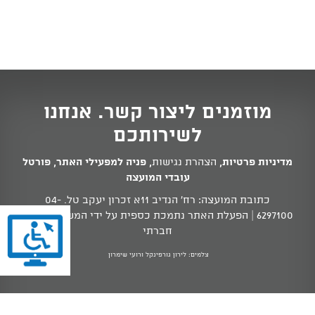
מוזמנים ליצור קשר. אנחנו
לשירותכם
מדיניות פרטיות
,
הצהרת נגישות
,
פניה למפעילי האתר
,
פורטל
עובדי המועצה
כתובת המועצה: רח' הנדיב 11א זכרון יעקב טל.
04-
6297100
| הפעלת האתר נתמכת כספית על ידי המשרד לשוויון
חברתי
צלמים: לירון גורפינקל ורועי שימרון