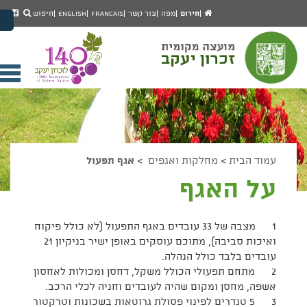
יפוש
חיפוש
עמוד
לעמ
חירום
מפה
צור קשר
Francais
English
חיפוש
מעבר לתוכן העמוד
הבית
הפיי
מעבר לתפריט ראשי
של
הגדל גודל פונט
מוע
זכרו
הקטן גודל פונט
יעק
מצב ניגודיות גבוהה
פתי
מצב ניגודיות נמוכה
תפר
הצג קישורים
הצהרת נגישות
ניי
עמוד הבית
>
מחלקות ואגפים
>
אגף תפעול
על האגף
1 מצבה של 33 עובדים באגף התפעול (לא כולל פיקוח
ואיכות סביבה), מתוכם עוסקים באופן ישיר בניקיון 21
עובדים בלבד כולל הנהלה.
2 מתחם תפעולי הכולל משקל, דחסן ומכולות לאחסון
אשפה, מחסן ומקום שהיה לעובדים וחניה לכלי הרכב.
3 5 טנדרים לפינוי פסולת גרוטאות בשכונות וטרקטור