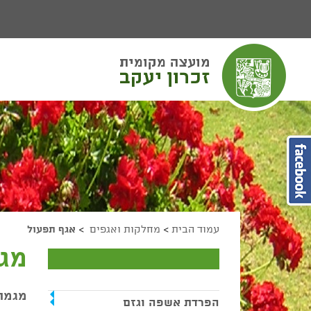
יפוש
חיפוש
מעבר לתוכן העמוד
מעבר לתפריט ראשי
הגדל גודל פונט
הקטן גודל פונט
מצב ניגודיות גבוהה
מצב ניגודיות נמוכה
הצג קישורים
הצהרת נגישות
עמוד הבית
>
מחלקות ואגפים
>
אגף תפעול
מג
מגמו
הפרדת אשפה וגזם