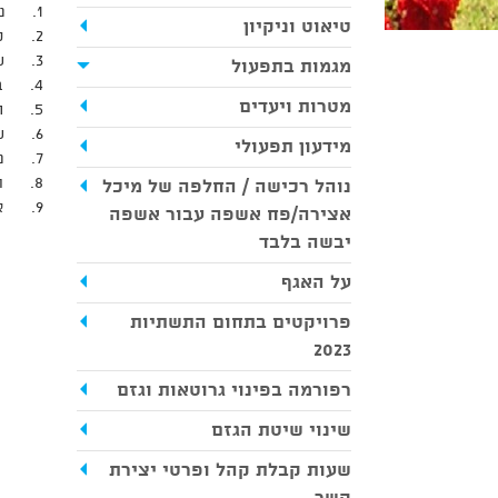
1. ניהול, ניהול, ניהול -תכנון, כתיבת תוכנית עבודה, הצגת יעדים, התאמת תקציב לתוכנית.
טיאוט וניקיון
2. קבלת החלטות מקצועיות, שיתוף כלל הגורמים וביצוע בלתי מתפשר.
3. שימוש בטכנולוגיות-מצלמות דרך, חיישנים, אפליקציות.
מגמות בתפעול
4. ביצוע מיקור חוץ וכניסת קבלני נותני שירות ועבודה עפ"י מדדי שירות (חשמל ותשתית).
מטרות ויעדים
5. החלפת עובדי טיאוט בעובדי קבלן (מכרז חודש ספטמבר 22).
6. שינוי שיטת איסוף הגזם והגרוטאות במושבה וביטול חלקי של נישות הגזם.
מידעון תפעולי
7. ניקיון מאסיבי בשכונות בדגש רחובות עם פער משמעותי בתחום הנראות והניקיון – חזון איש, בית צורי, גאולים.
8. תפעול חכם עם כל המרכיבים ביחד , ניקיון, תשתית תקינה, גינון ואכיפה.
נוהל רכישה / החלפה של מיכל
9. אכיפה חכמה (מבצעי אכיפה ואי התפשרות).
אצירה/פח אשפה עבור אשפה
יבשה בלבד
על האגף
פרויקטים בתחום התשתיות
2023
רפורמה בפינוי גרוטאות וגזם
שינוי שיטת הגזם
שעות קבלת קהל ופרטי יצירת