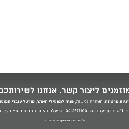
וזמנים ליצור קשר. אנחנו לשירותכם
ניות פרטיות
,
הצהרת נגישות
,
פניה למפעילי האתר
,
פורטל עובדי המוע
 טל.
04-6297100
| הפעלת האתר נתמכת כספית על ידי
צלמים: לירון גורפינקל ורועי שימרון