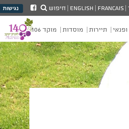
לעמוד
Francais
English
חיפוש
נגישות
הפייסבוק
של
ופנאי
תיירות
מוסדות
מוקד 106
מועצת
זכרון
יעקב