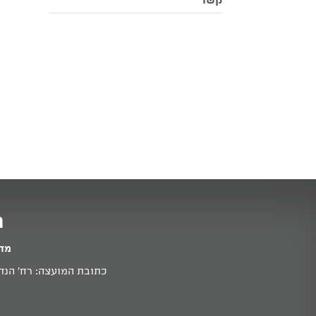
קשר
מ
מדי
כתובת המועצה: רח' הנדיב 11א זכרון יעקב