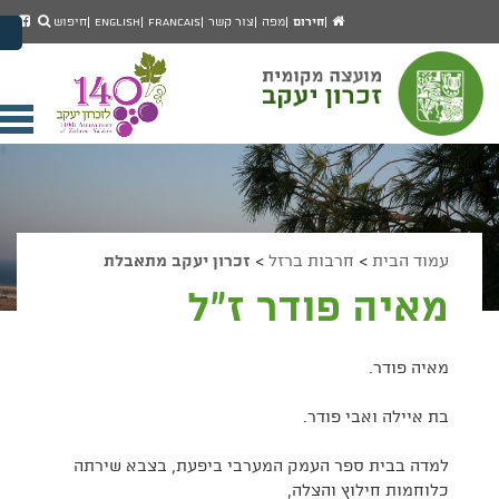
יפוש
חיפוש
עמוד
לעמ
חירום
מפה
צור קשר
Francais
English
חיפוש
מעבר לתוכן העמוד
הבית
הפיי
מעבר לתפריט ראשי
של
הגדל גודל פונט
מוע
זכרו
הקטן גודל פונט
יעק
מצב ניגודיות גבוהה
פתי
מצב ניגודיות נמוכה
תפר
הצג קישורים
הצהרת נגישות
ניי
עמוד הבית
>
חרבות ברזל
>
זכרון יעקב מתאבלת
מאיה פודר ז"ל
מאיה פודר.
בת איילה ואבי פודר.
למדה בבית ספר העמק המערבי ביפעת, בצבא שירתה
כלוחמות חילוץ והצלה,