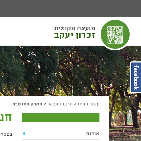
יפוש
חיפוש
מעבר לתוכן העמוד
מעבר לתפריט ראשי
הגדל גודל פונט
הקטן גודל פונט
מצב ניגודיות גבוהה
מצב ניגודיות נמוכה
הצג קישורים
הצהרת נגישות
עמוד הבית
>
תרבות ופנאי
>
פארק המושבה
חנ
אודות
בפארק 