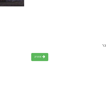
ו'
חזרה