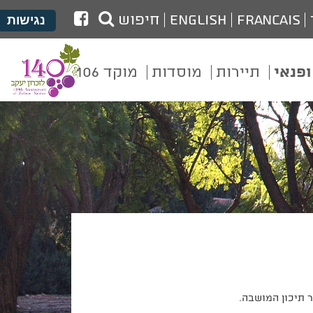
לעמוד
Francais
English
חיפוש
נגישות
הפייסבוק
של
ופנאי
תיירות
מוסדות
מוקד 106
מועצת
זכרון
יעקב
 תיכון המושבה.