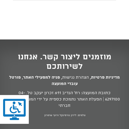
מוזמנים ליצור קשר. אנחנו
לשירותכם
מדיניות פרטיות
,
הצהרת נגישות
,
פניה למפעילי האתר
,
פורטל
עובדי המועצה
כתובת המועצה: רח' הנדיב 11א זכרון יעקב טל.
04-
6297100
| הפעלת האתר נתמכת כספית על ידי המשרד לשוויון
חברתי
צלמים: לירון גורפינקל ורועי שימרון