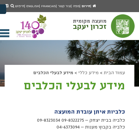
יפוש
חיפוש
עמוד
לעמ
חירום
מפה
צור קשר
Francais
English
חיפוש
מעבר לתוכן העמוד
הבית
הפיי
מעבר לתפריט ראשי
של
הגדל גודל פונט
מוע
זכרו
הקטן גודל פונט
יעק
מצב ניגודיות גבוהה
פתי
מצב ניגודיות נמוכה
תפר
הצג קישורים
הצהרת נגישות
ניי
עמוד הבית
>
מידע כללי
>
מידע לבעלי הכלבים
מידע לבעלי הכלבים
כלביות איתן עובדת המועצה
כלביה בבית יצחק – 09-8322275 09-8323034
כלביה בקבוץ מענות – 04-6373094