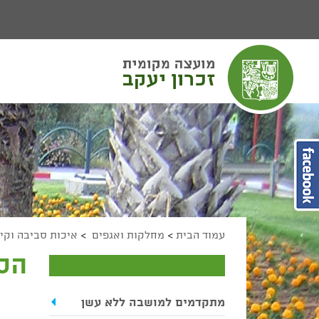
יפוש
חיפוש
מעבר לתוכן העמוד
מעבר לתפריט ראשי
הגדל גודל פונט
הקטן גודל פונט
מצב ניגודיות גבוהה
מצב ניגודיות נמוכה
הצג קישורים
הצהרת נגישות
עמוד הבית
>
מחלקות ואגפים
>
איכות סביבה וקי
הס
מתקדמים למושבה ללא עשן