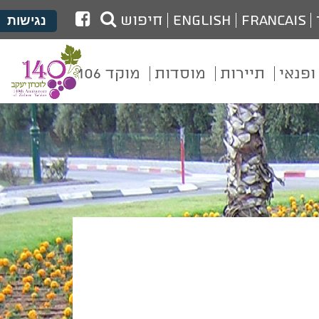
לעמוד
Francais
English
חיפוש
נגישות
הפייסבוק
של
ופנאי
תיירות
מוסדות
מוקד 106
מועצת
זכרון
יעקב