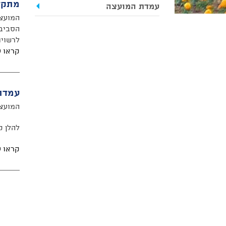
מתקד
עמדת המועצה
המועצה
הסביבה
לרשויו
קראו 
עמדת
המועצ
להלן ק
קראו 