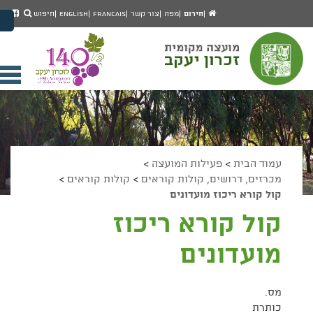
יפוש
חיפוש
עמוד
לעמ
חירום
מפה
צור קשר
Francais
English
חיפוש
מעבר לתוכן העמוד
הבית
הפיי
מעבר לתפריט ראשי
של
הגדל גודל פונט
מוע
זכרו
הקטן גודל פונט
יעק
מצב ניגודיות גבוהה
פתי
מצב ניגודיות נמוכה
תפר
הצג קישורים
הצהרת נגישות
ניי
עמוד הבית
>
פעילות המועצה
>
מכרזים, דרושים, קולות קוראים
>
קולות קוראים
>
קול קורא ריכוז מועדונים
קול קורא ריכוז
מועדונים
מס.
כותרת