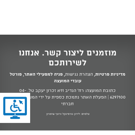
מוזמנים ליצור קשר. אנחנו
לשירותכם
מדיניות פרטיות
,
הצהרת נגישות
,
פניה למפעילי האתר
,
פורטל
עובדי המועצה
כתובת המועצה: רח' הנדיב 11א זכרון יעקב טל.
04-
6297100
| הפעלת האתר נתמכת כספית על ידי המשרד לשוויון
חברתי
צלמים: לירון גורפינקל ורועי שימרון