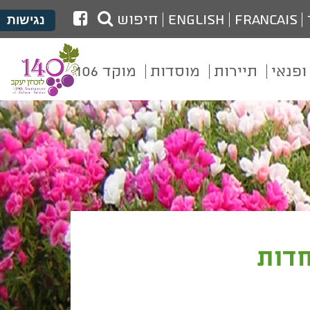
לעמוד
Francais
English
חיפוש
נגישות
הפייסבוק
של
ופנאי
תיירות
מוסדות
מוקד 106
מועצת
זכרון
יעקב
חדות