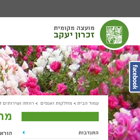
יפוש
חיפוש
מעבר לתוכן העמוד
מעבר לתפריט ראשי
הגדל גודל פונט
הקטן גודל פונט
מצב ניגודיות גבוהה
מצב ניגודיות נמוכה
הצג קישורים
הצהרת נגישות
עמוד הבית
>
מחלקות ואגפים
>
רווחה ושירותים 
מרכ
התנדבות
הוראו