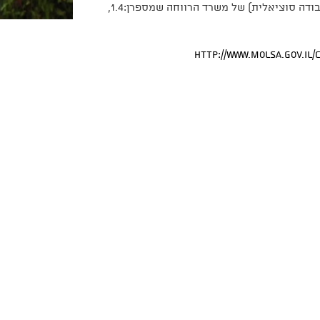
מתן סיוע חומרי בפניית לקוח לאגף הרווחה מבוסס על הוראות תע"ס (תקנון עבודה סוציאלית) של משרד הרווחה שמספרן:1.4,
http://www.molsa.gov.il