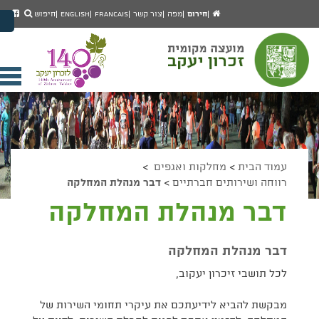
יפוש
חיפוש
עמוד
לעמ
חירום
מפה
צור קשר
Francais
English
חיפוש
מעבר לתוכן העמוד
הבית
הפיי
מעבר לתפריט ראשי
של
הגדל גודל פונט
מוע
זכרו
הקטן גודל פונט
יעק
מצב ניגודיות גבוהה
פתי
מצב ניגודיות נמוכה
תפר
הצג קישורים
הצהרת נגישות
ניי
עמוד הבית
>
מחלקות ואגפים
>
רווחה ושירותים חברתיים
>
דבר מנהלת המחלקה
דבר מנהלת המחלקה
דבר מנהלת המחלקה
לכל תושבי זיכרון יעקוב,
מבקשת להביא לידיעתכם את עיקרי תחומי השירות של