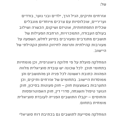
של:
אזרחים ותיקים, הגיל הרך, ילדים ובני נוער, בודדים
ועריריים, אוכלוסיות עם צרכים מיוחדים מוגבלים
שכלית התפתחותית, אוטיזם ושיקום, הכשרה ושילוב
בעולם העבודה, התמכרויות, הרחבת הפעילות של
תושבים מתנדבים ומעורבים בסיוע לחלש, השפעה על
מעורבות קהילתית ותרומה לחיזוק החוסן הקהילתי של
היישוב.
המחלקה פועלת על פי חלוקה גיאוגרפית, וכן מומחיות
בתחומי תוכן. לכל שכונה יש עובדת סוציאלית מלווה
המהווה כתובת ראשונה לכל פניה הן מהתושבים והן
ממוסדות היישוב. בתחומים של אזרחים ותיקים, וכן
התערבות באמצעות חוק – חוק פעוטות בסיכון, חוק
הנוער טיפול והשגחה, סדרי דין, חוק האפוטרופסות
והחוסים – יקבלו התושבים הפנייה לעובדת סוציאלית
מומחית בתחום.
המחלקה מסייעת לתושבים גם בכתיבת דוח סוציאלי