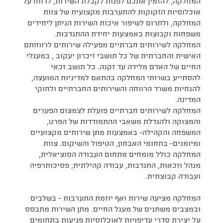
המחלקה, להזמין אתכם לפנות לקבלת השירות, לדווח על
אוכלוסיות הזקוקות להתערבות מקצועית של צוות
המחלקה, ולתרום לשיפור איכות השירות הניתן ליחידים
משפחות וקבוצות באמצעות יחידת ההתנדבות.
המחלקה לשירותים חברתיים מפעילה שירותים לרווחתם
האישית והחברתית של כל תושבי זיכרון יעקוב , במעגלי
החיים של האדם מלידה עד זקנה. כל תושב זכאי
להסתייע בשרותי המחלקה בהתאם למדיניות המועצה,
להנחיות משרד הרווחה והשירותים החברתיים ולחוקי
המדינה.
המחלקה לשירותים חברתיים פועלת לצמצום הפערים
והמצוקה ולהגדלת משאבי ההתמודדות של הפרט,
המשפחה והקהילה- באמצעות מתן שירותים מקצועיים
ומיומנים- בתחומי האבחון, הטיפול והשיקום. צוות
המחלקה כולל מומחים מתחום העבודה הסוציאלית,
מנהל וזכאות, התנדבות, עבודה קהילתית, פסיכותרפיה
ועבודה קבוצתית.
המחלקה מציעה שירות ואף יוזמת התערבות - בשלבים
ובמצבים משתנים של מעגל החיים. מתן השירות מתבסס
על יצירת סדרי עדיפויות לאוכלוסיות פגיעות בתחומים