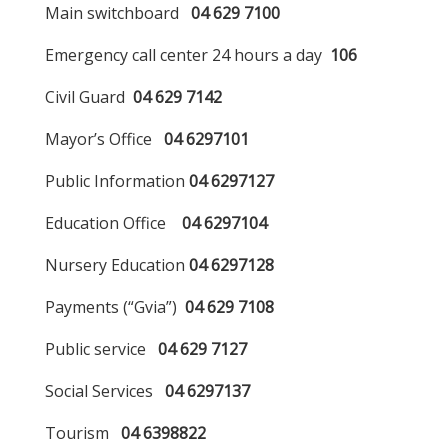
Main switchboard
04 629 7100
Emergency call center 24 hours a day
106
Civil Guard
04 629 7142
Mayor’s Office
04 6297101
Public Information
04 6297127
Education Office
04 6297104
Nursery Education
04 6297128
Payments (“Gvia”)
04 629 7108
Public service
04 629 7127
Social Services
04
6297137
Tourism
04 6398822