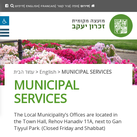
יפוש
חיפוש
עמוד
לעמ
חירום
מפה
צור קשר
Francais
English
חיפוש
מעבר לתוכן העמוד
הבית
הפיי
מעבר לתפריט ראשי
של
נג
הגדל גודל פונט
מוע
זכרו
הקטן גודל פונט
יעק
מצב ניגודיות גבוהה
פתי
מצב ניגודיות נמוכה
תפר
הצג קישורים
הצהרת נגישות
ניי
MUNICIPAL SERVICES
>
English
>
עמוד הבית
MUNICIPAL
SERVICES
The Local Municipality’s Offices are located in
the Town Hall, Rehov Hanadiv 11A, next to Gan
Tiyyul Park. (Closed Friday and Shabbat)