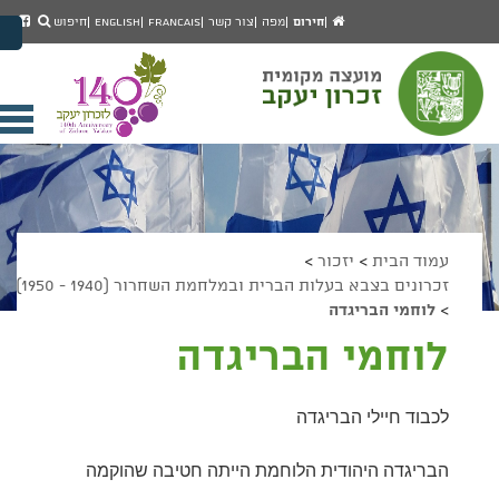
יפוש
חיפוש
עמוד
לעמ
חירום
מפה
צור קשר
Francais
English
חיפוש
מעבר לתוכן העמוד
הבית
הפיי
מעבר לתפריט ראשי
של
הגדל גודל פונט
מוע
זכרו
הקטן גודל פונט
יעק
מצב ניגודיות גבוהה
פתי
מצב ניגודיות נמוכה
תפר
הצג קישורים
הצהרת נגישות
ניי
עמוד הבית
>
יזכור
>
זכרונים בצבא בעלות הברית ובמלחמת השחרור (1940 - 1950)
>
לוחמי הבריגדה
לוחמי הבריגדה
לכבוד חיילי הבריגדה
הבריגדה היהודית הלוחמת הייתה חטיבה שהוקמה