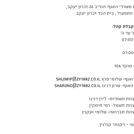
די האגף: הנדיב 26 זכרון יעקב,
תפעול , בית הבד זכרון יעקב
קבלת קהל:
' עד ה'
07:00
07:00
מוקד 106
אגף- שלומי פרץ
shlomip@zy1882.co.il
האגף- שרון דנינו
sharond@zy1882.co.il
וות תשתיות- לירן דנינו
וות חשמל- רפי חימקין
וות תברואה- שלומי ועקנין
 - ויקטור קוז'נין