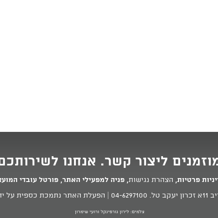
וזמנים ליצור קשר. אנחנו לשירותכם
ניות פרטיות
,
הצהרת נגישות
,
פניה למפעילי האתר
,
פורטל עובדי המוע
 טל.
04-6297100
| הפעלת האתר נתמכת כספית על ידי
צלמים: לירון גורפינקל ורועי שימרון