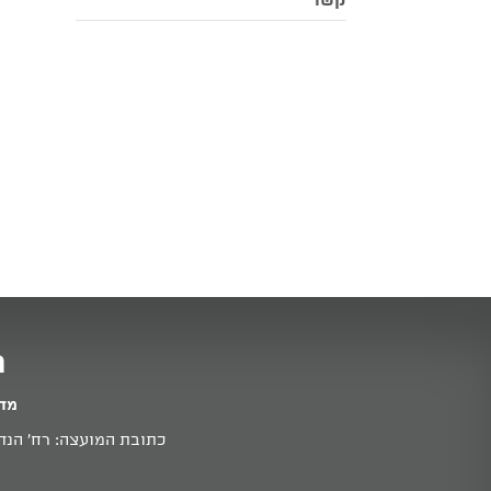
קשר
מ
מדי
כתובת המועצה: רח' הנדיב 11א זכרון יעקב