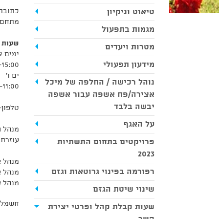
טיאוט וניקיון
כתובת משר
מתחם ה
מגמות בתפעול
שעות 
מטרות ויעדים
ימים א
מידעון תפעולי
-15:00
ים ו'
נוהל רכישה / החלפה של מיכל
-11:00
אצירה/פח אשפה עבור אשפה
יבשה בלבד
טלפון- 
על האגף
מנהל ה
עוזרת 
פרויקטים בתחום התשתיות
2023
מנהל צ
רפורמה בפינוי גרוטאות וגזם
מנהל צ
מנהל צ
שינוי שיטת הגזם
חשמלאי
שעות קבלת קהל ופרטי יצירת