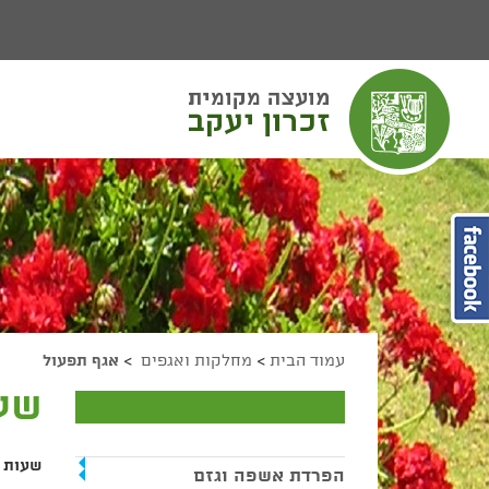
יפוש
חיפוש
מעבר לתוכן העמוד
מעבר לתפריט ראשי
הגדל גודל פונט
הקטן גודל פונט
מצב ניגודיות גבוהה
מצב ניגודיות נמוכה
הצג קישורים
הצהרת נגישות
עמוד הבית
>
מחלקות ואגפים
>
אגף תפעול
שע
שעות 
הפרדת אשפה וגזם