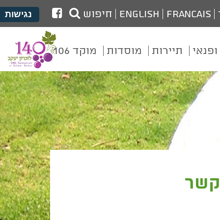
לעמוד
Francais
English
חיפוש
נגישות
הפייסבוק
של
ופנאי
תיירות
מוסדות
מוקד 106
מועצת
זכרון
יעקב
קשר