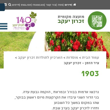
יפוש
חיפוש
עמוד
לעמ
חירום
מפה
צור קשר
Francais
English
חיפוש
מעבר לתוכן העמוד
הבית
הפיי
מעבר לתפריט ראשי
של
הגדל גודל פונט
מוע
זכרו
הקטן גודל פונט
יעק
מצב ניגודיות גבוהה
פתי
מצב ניגודיות נמוכה
תפר
הצג קישורים
הצהרת נגישות
ניי
עמוד הבית
>
מוסדות
>
הארכיון לתולדות זכרון יעקב
>
ציר הזמן - זכרון יעקב
1903
נרכשו אדמות בבורג' ובמראח , הוקמה גבעת עדה.
בני הדור השני עיבדו את הקרקעות מיום ראשון בבוקר,
שהו במקום במשך כל השבוע
וחזרו לזכרון יעקב בערב שבת.